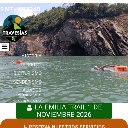
RNT: 122248
HISTORIA
TREKKING
BICITURISMO
SENDERISMO
ALIADOS
TERMINOS Y
CONDICIONES
LA EMILIA TRAIL 1 DE

NOVIEMBRE 2026
RESERVA NUESTROS SERVICIOS
